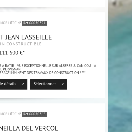
MMOBILIÈRE N°
Ref 66050391
T JEAN LASSEILLE
IN CONSTRUCTIBLE
 111 600 €*
S A BATIR - VUE EXCEPTIONNELLE SUR ALBERES & CANIGOU - A
DE PERPIGNAN
ARRAGE IMMINENT DES TRAVAUX DE CONSTRUCTION ! ***
sur la charmante commune de Saint-Jean-Lasseille, terrains à
ant une...
de détails >
Sélectionner >
MMOBILIÈRE N°
Ref 66050368
NEILLA DEL VERCOL