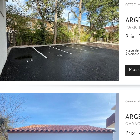
OFFRE I
ARG
PARKI
Prix :
Place de 
À vendre 
Située au
emplacem
Plus 
OFFRE I
ARG
GARA
Prix :