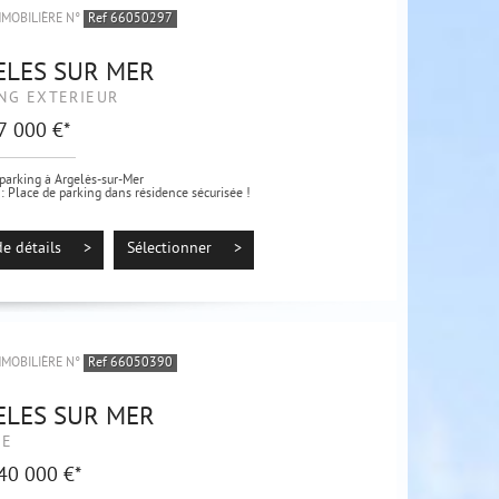
MMOBILIÈRE N°
Ref 66050297
ELES SUR MER
NG EXTÉRIEUR
 7 000 €*
parking à Argelès-sur-Mer
: Place de parking dans résidence sécurisée !
 sein de la Résidence Lodges Coeur Nature, calme et sécurisée, cet
ent est...
de détails >
Sélectionner >
MMOBILIÈRE N°
Ref 66050390
ELES SUR MER
GE
 40 000 €*