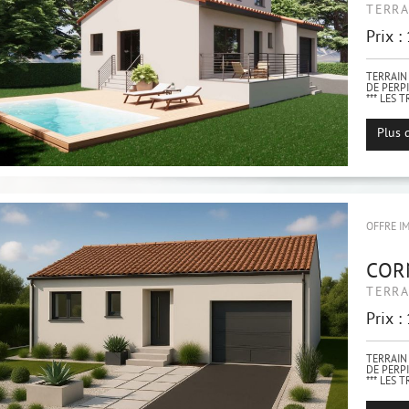
TERRA
Prix :
TERRAIN 
DE PERP
*** LES 
Idéaleme
d'un env
Plus 
OFFRE I
COR
TERRA
Prix :
TERRAIN 
DE PERP
*** LES 
Idéaleme