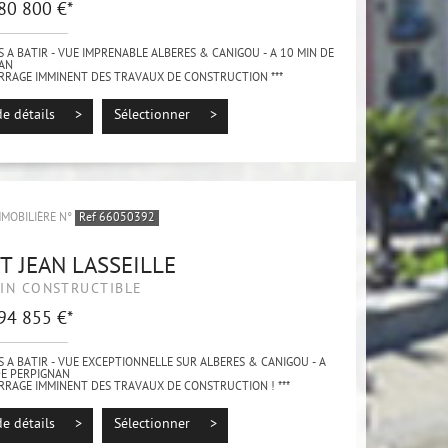
 80 800 €*
S A BATIR - VUE IMPRENABLE ALBERES & CANIGOU - A 10 MIN DE
AN
ARRAGE IMMINENT DES TRAVAUX DE CONSTRUCTION ***
sur la charmante commune de Saint-Jean-Lasseille, terrains à
ant une...
de détails >
Sélectionner >
MMOBILIÈRE N°
Ref 66050392
T JEAN LASSEILLE
IN CONSTRUCTIBLE
 94 855 €*
S A BATIR - VUE EXCEPTIONNELLE SUR ALBERES & CANIGOU - A
DE PERPIGNAN
ARRAGE IMMINENT DES TRAVAUX DE CONSTRUCTION ! ***
sur la charmante commune de Saint-Jean-Lasseille, terrains à
ant une...
de détails >
Sélectionner >