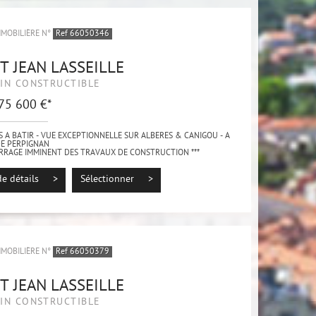
MMOBILIÈRE N°
Ref 66050346
T JEAN LASSEILLE
IN CONSTRUCTIBLE
 75 600 €*
S A BATIR - VUE EXCEPTIONNELLE SUR ALBERES & CANIGOU - A
DE PERPIGNAN
ARRAGE IMMINENT DES TRAVAUX DE CONSTRUCTION ***
sur la charmante commune de Saint-Jean-Lasseille, terrains à
ant une...
de détails >
Sélectionner >
MMOBILIÈRE N°
Ref 66050379
T JEAN LASSEILLE
IN CONSTRUCTIBLE