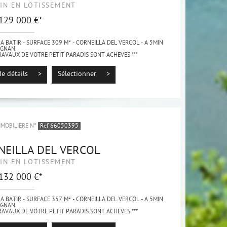
IN EN LOTISSEMENT
 129 000 €*
A BATIR - SURFACE 309 M² - CORNEILLA DEL VERCOL - A 5MIN
IGNAN
TRAVAUX DE VOTRE PETIT PARADIS SONT ACHEVES ***
nt situé sur la commune de CORNEILLA DEL VERCOL, au milieu
ironnement...
de détails >
Sélectionner >
MMOBILIÈRE N°
Ref 66050395
NEILLA DEL VERCOL
IN EN LOTISSEMENT
 132 000 €*
A BATIR - SURFACE 357 M² - CORNEILLA DEL VERCOL - A 5MIN
IGNAN
TRAVAUX DE VOTRE PETIT PARADIS SONT ACHEVES ***
nt situé sur la commune de CORNEILLA DEL VERCOL, au milieu