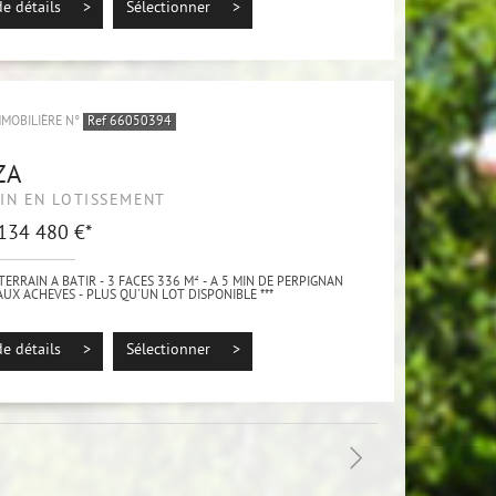
ironnement...
de détails >
Sélectionner >
MMOBILIÈRE N°
Ref 66050394
ZA
IN EN LOTISSEMENT
 134 480 €*
TERRAIN A BATIR - 3 FACES 336 M² - A 5 MIN DE PERPIGNAN
AUX ACHEVES - PLUS QU'UN LOT DISPONIBLE ***
nt situé sur la commune de THEZA, directement à la sortie du
à 5 minutes de...
de détails >
Sélectionner >