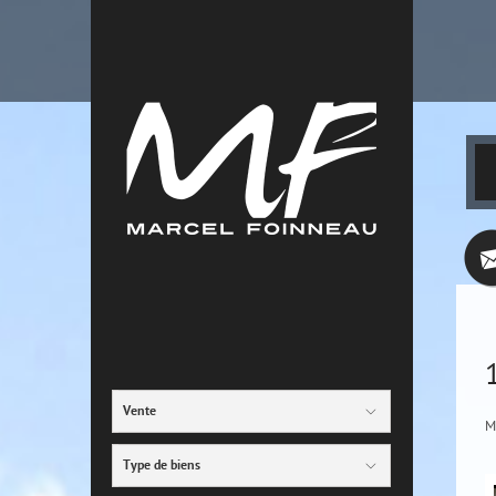
Vente
M
Type de biens