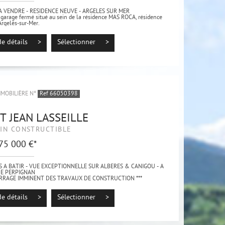
A VENDRE - RESIDENCE NEUVE - ARGELES SUR MER
 garage fermé situé au sein de la résidence MAS ROCA, résidence
Argelès-sur-Mer.
ent idéal, proche des commodités et des...
de détails >
Sélectionner >
MMOBILIÈRE N°
Ref 66050398
T JEAN LASSEILLE
IN CONSTRUCTIBLE
 75 000 €*
S A BATIR - VUE EXCEPTIONNELLE SUR ALBERES & CANIGOU - A
DE PERPIGNAN
ARRAGE IMMINENT DES TRAVAUX DE CONSTRUCTION ***
sur la charmante commune de Saint-Jean-Lasseille, terrains à
ant une...
de détails >
Sélectionner >