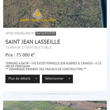
OFFRE IMMOBILIÈRE N°
Ref 66050398
SAINT JEAN LASSEILLE
TERRAIN CONSTRUCTIBLE
Prix : 75 000 €*
TERRAINS A BATIR - VUE EXCEPTIONNELLE SUR ALBERES & CANIGOU - A 10
MIN DE PERPIGNAN
*** DEMARRAGE IMMINENT DES TRAVAUX DE CONSTRUCTION ***
À vendre sur la charmante commune de Saint-Jean-Lasseille, terrains à bâtir
offrant une...
Plus de détails >
Sélectionner >