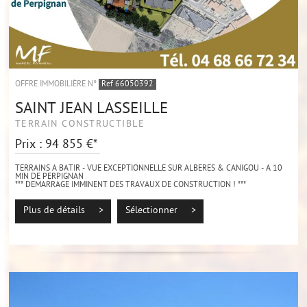
OFFRE IMMOBILIÈRE N°
Ref 66050392
SAINT JEAN LASSEILLE
TERRAIN CONSTRUCTIBLE
Prix : 94 855 €*
TERRAINS A BATIR - VUE EXCEPTIONNELLE SUR ALBERES & CANIGOU - A 10
MIN DE PERPIGNAN
*** DEMARRAGE IMMINENT DES TRAVAUX DE CONSTRUCTION ! ***
À vendre sur la charmante commune de Saint-Jean-Lasseille, terrains à bâtir
offrant une...
Plus de détails >
Sélectionner >