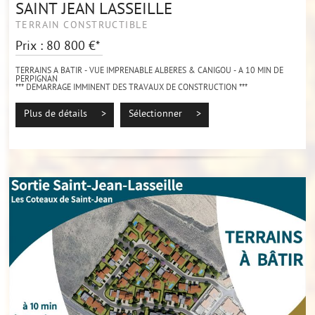
SAINT JEAN LASSEILLE
TERRAIN CONSTRUCTIBLE
Prix : 80 800 €*
TERRAINS A BATIR - VUE IMPRENABLE ALBERES & CANIGOU - A 10 MIN DE
PERPIGNAN
*** DEMARRAGE IMMINENT DES TRAVAUX DE CONSTRUCTION ***
À vendre sur la charmante commune de Saint-Jean-Lasseille, terrains à bâtir
offrant une...
Plus de détails >
Sélectionner >