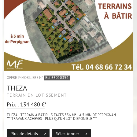
OFFRE IMMOBILIÈRE N°
Ref 66050394
THEZA
TERRAIN EN LOTISSEMENT
Prix : 134 480 €*
THEZA - TERRAIN A BATIR - 3 FACES 336 M² - A 5 MIN DE PERPIGNAN
*** TRAVAUX ACHEVES - PLUS QU'UN LOT DISPONIBLE ***
Idéalement situé sur la commune de THEZA, directement à la sortie du village, à
5 minutes de...
Plus de détails >
Sélectionner >