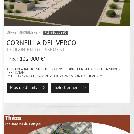
OFFRE IMMOBILIÈRE N°
Ref 66050395
CORNEILLA DEL VERCOL
TERRAIN EN LOTISSEMENT
Prix : 132 000 €*
TERRAIN A BATIR - SURFACE 357 M² - CORNEILLA DEL VERCOL - A 5MIN DE
PERPIGNAN
*** LES TRAVAUX DE VOTRE PETIT PARADIS SONT ACHEVES ***
Idéalement situé sur la commune de CORNEILLA DEL VERCOL, au milieu d'un
environnement...
Plus de détails >
Sélectionner >