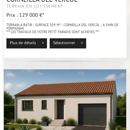
CORNEILLA DEL VERCOL
TERRAIN EN LOTISSEMENT
Prix : 129 000 €*
TERRAIN A BATIR - SURFACE 309 M² - CORNEILLA DEL VERCOL - A 5MIN DE
PERPIGNAN
*** LES TRAVAUX DE VOTRE PETIT PARADIS SONT ACHEVES ***
Idéalement situé sur la commune de CORNEILLA DEL VERCOL, au milieu d'un
environnement...
Plus de détails >
Sélectionner >