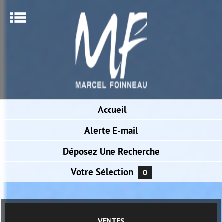
Menu
NOTRE AGENCE
RECHERCHER UN BIEN
NOUVEAUTÉS
Accueil
TERRAINS
NOUS CONTACTER
Alerte
E-mail
Déposez
Une Recherche
Votre
Sélection
0
VENTES