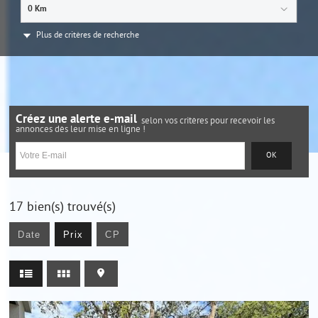
0 Km
Plus de critères de recherche
Créez une alerte e-mail
selon vos critères pour recevoir les
annonces dès leur mise en ligne !
17
bien(s) trouvé(s)
Date
Prix
CP